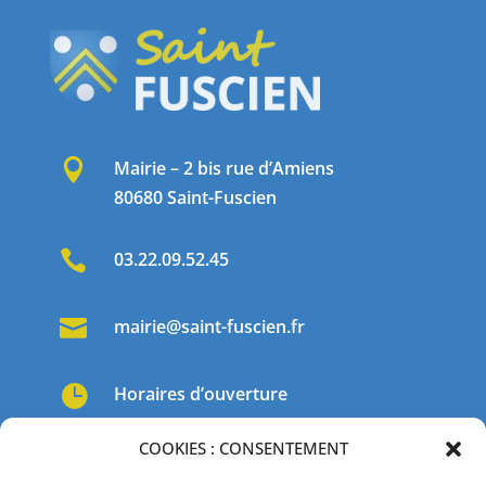

Mairie – 2 bis rue d’Amiens
80680 Saint-Fuscien

03.22.09.52.45

mairie@saint-fuscien.fr

Horaires d’ouverture
COOKIES : CONSENTEMENT

Abonnez-vous à notre newsletter