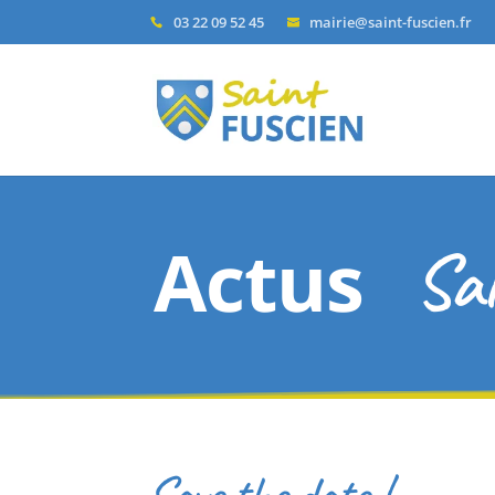
03 22 09 52 45
mairie@saint-fuscien.fr
Actus
Sa
Save the date !