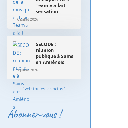
Team » a fait
sensation
6 juillet 2026
SECODE :
réunion
publique à Sains-
en-Amiénois
1 juillet 2026
[ voir toutes les actus ]
Abonnez-vous !